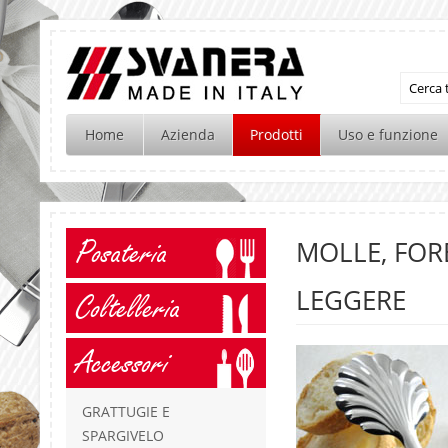
Home
Azienda
Prodotti
Uso e funzione
Posateria
MOLLE, FORB
LEGGERE
Coltelleria
Accessori
GRATTUGIE E
SPARGIVELO