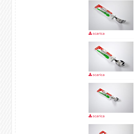
scarica
scarica
scarica