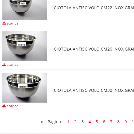
CIOTOLA ANTISCIVOLO CM22 INOX GR
scarica
CIOTOLA ANTISCIVOLO CM26 INOX GR
scarica
CIOTOLA ANTISCIVOLO CM30 INOX GR
scarica
«
Pagina:
1
2
3
4
5
6
7
8
9
1