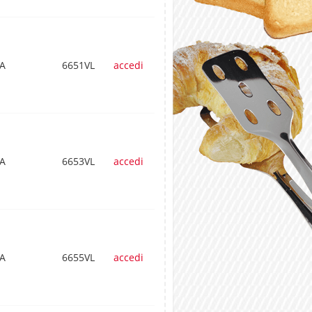
A
6651VL
accedi
A
6653VL
accedi
A
6655VL
accedi