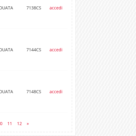
ADUATA
7138CS
accedi
ADUATA
7144CS
accedi
ADUATA
7148CS
accedi
0
11
12
»