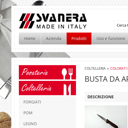
Home
Azienda
Prodotti
Uso e funzione
COLTELLERIA
»
COLORATI
Posateria
BUSTA DA 
Coltelleria
DESCRIZIONE
FORGIATI
POM
LEGNO